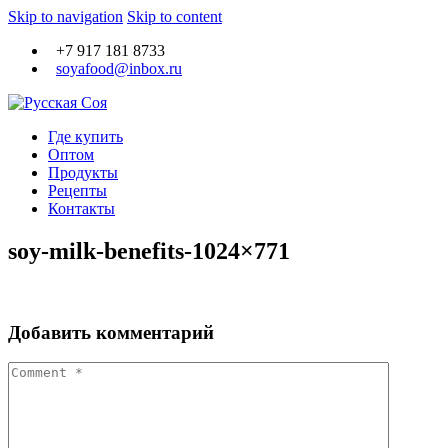
Skip to navigation
Skip to content
+7 917 181 8733
soyafood@inbox.ru
Крафтовое производство Тофу
Где купить
Русская Соя
Оптом
Продукты
Рецепты
Контакты
soy-milk-benefits-1024×771
Добавить комментарий