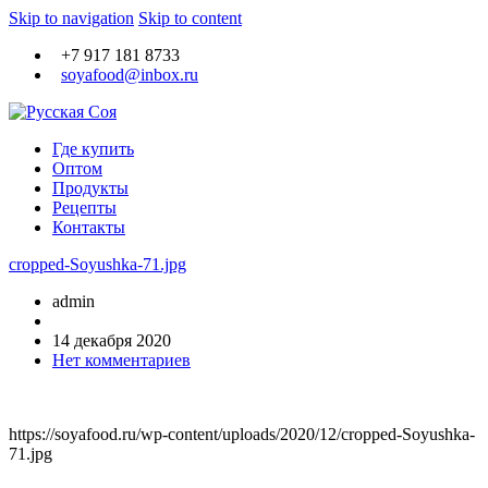
Skip to navigation
Skip to content
+7 917 181 8733
soyafood@inbox.ru
Крафтовое производство Тофу
Где купить
Русская Соя
Оптом
Продукты
Рецепты
Контакты
cropped-Soyushka-71.jpg
admin
14 декабря 2020
Нет комментариев
https://soyafood.ru/wp-content/uploads/2020/12/cropped-Soyushka-
71.jpg